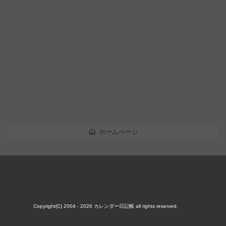
home
ホームページ
Copyright(C) 2004 - 2026
カレンダー日記帳
all rights reserved.