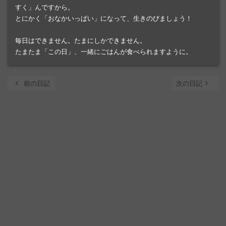
すく」んですから。
とにかく「おなかいっぱい」になって、生きのびましょう！
毎日はできません。たまにしかできません。
たまたま「この日」、一緒にごはんが食べられますように。
chevron_left
navigate_next
前の日記
次の日記