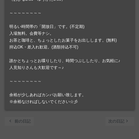
～～～～～～～～
明るい時間帯の「開放日」です。(不定期)
入場無料。会費等ナシ。
お茶と珈琲と、ちょっとしたお菓子をお出しします。(無料)
持込OK・差入れ歓迎。(酒類持込不可)
誰かとちょっとお喋りしたり、時間つぶししたり、お気軽に♪
人見知りさんも大歓迎です～♪
～～～～～～～～
余裕が少しあればカンパお願い致します。
※余裕なければしないでください☆彡
chevron_left
navigate_next
前の日記
次の日記