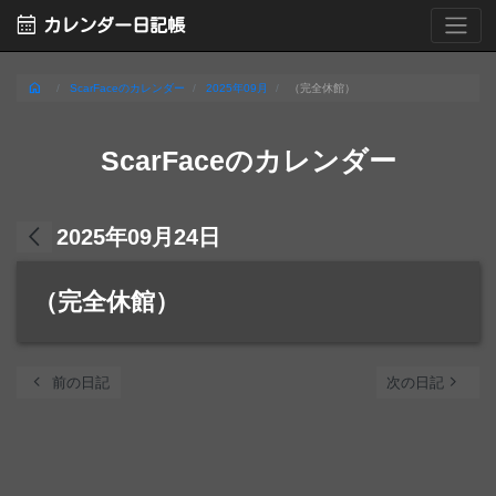
calendar_month
カレンダー日記帳
home
ScarFaceのカレンダー
2025年09月
（完全休館）
ScarFaceのカレンダー
arrow_back_ios
2025年09月24日
（完全休館）
chevron_left
navigate_next
前の日記
次の日記