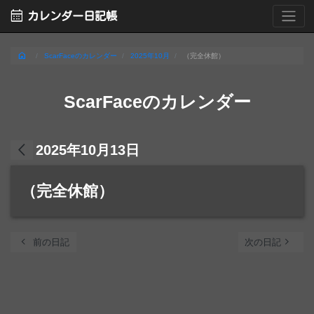
calendar_month
カレンダー日記帳
home
ScarFaceのカレンダー
2025年10月
（完全休館）
ScarFaceのカレンダー
arrow_back_ios
2025年10月13日
（完全休館）
chevron_left
navigate_next
前の日記
次の日記